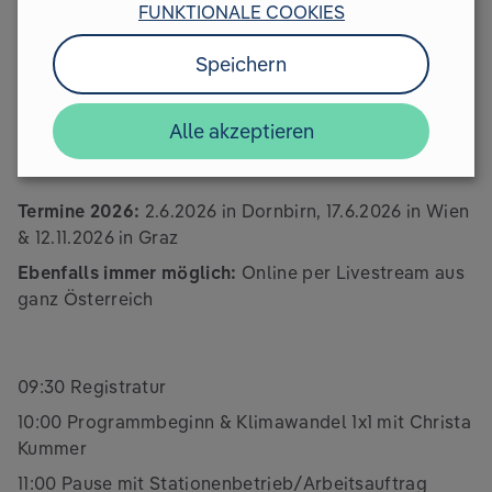
FUNKTIONALE COOKIES
Programm
Speichern
Alle akzeptieren
Climate Lehrlinge | Allgemeine
Nachhaltigkeitsschulung
Termine 2026:
⁠2.6.2026 in Dornbirn, 17.6.2026 in Wien
& 12.11.2026 in Graz
Ebenfalls immer möglich:
Online per Livestream aus
ganz Österreich
09:30 Registratur
10:00 Programmbeginn & Klimawandel 1x1 mit Christa
Kummer
11:00 Pause mit Stationenbetrieb/Arbeitsauftrag