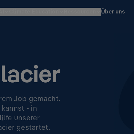
AI
Climate Education
Ressourcen
Über uns
lacier
erem Job gemacht.
 kannst - in
lfe unserer
cier gestartet.