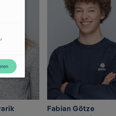
er
eren
arik
Fabian Götze