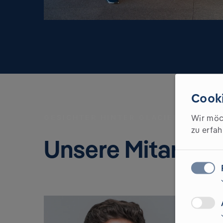
Cooki
Wir möc
GESICHTER HINTER GLACIER
zu erfah
Unsere Mitarbeit