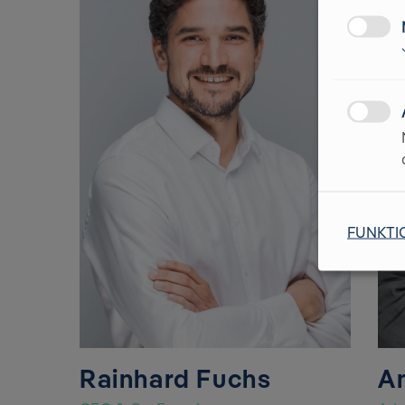
FUNKTI
Rainhard Fuchs
A