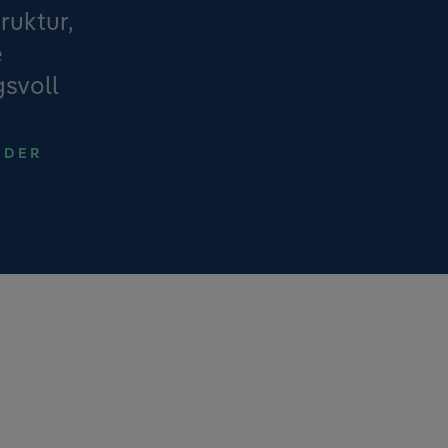
ruktur,
e
svoll
NDER