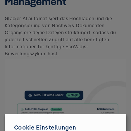
Management
Glacier AI automatisiert das Hochladen und die
Kategorisierung von Nachweis-Dokumenten.
Organisiere deine Dateien strukturiert, sodass du
jederzeit schnellen Zugriff auf alle benötigten
Informationen für künftige EcoVadis-
Bewertungszyklen hast.
Cookie Einstellungen