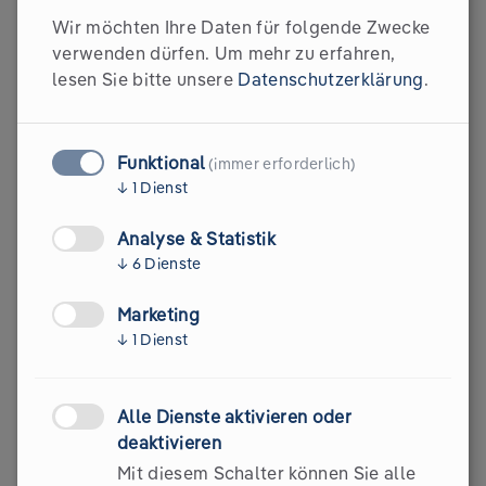
Wir möchten Ihre Daten für folgende Zwecke
verwenden dürfen.
Um mehr zu erfahren,
lesen Sie bitte unsere
Datenschutzerklärung
.
Funktional
(immer erforderlich)
↓
1
Dienst
Automatisierte
Analyse & Statistik
↓
6
Dienste
Fragebogen-Befüllung
Marketing
↓
1
Dienst
Importiere den EcoVadis-Fragebogen und lasse
Dokumentenabschnitte automatisch den richtigen
Alle Dienste aktivieren oder
Fragen zuordnen. Die KI füllt die Antworten
deaktivieren
basierend auf deinen vorhandenen Dokumenten vor,
was Zeit und Aufwand spart.
Mit diesem Schalter können Sie alle