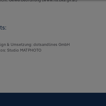
echt: Gewerbeordnung (www.ris.bka.gv.at)
ts:
ign & Umsetzung:
dotsandlines GmbH
tos:
Studio MATPHOTO