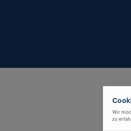
Cooki
Wir möc
Veran
zu erfah