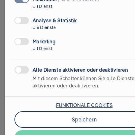
Bei unserer Lehrlingsinitiative präsentieren wir spielerische 
↓
1
Dienst
Formate, die Aha-Momente schaffen – im Workshop oder Live-
Event.
Analyse & Statistik
↓
6
Dienste
Details anzeigen
Marketing
↓
1
Dienst
Alle Dienste aktivieren oder deaktivieren
Mit diesem Schalter können Sie alle Dienste
aktivieren oder deaktivieren.
KUND*INNEN-FEEDBACK
FUNKTIONALE COOKIES
Was sagen unsere
Speichern
Climate Ranger?