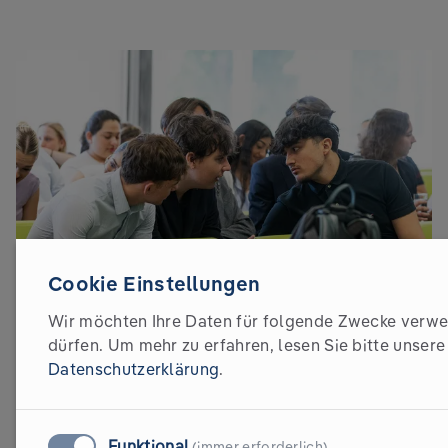
Cookie Einstellungen
Wir möchten Ihre Daten für folgende Zwecke verw
dürfen.
Um mehr zu erfahren, lesen Sie bitte unsere
Lehrlinge begeistern
Datenschutzerklärung
.
GRUNDLAGEN-VERMITTLUNG IN LIVE EVENTS MIT AHA-EFFEKT
Funktional
(immer erforderlich)