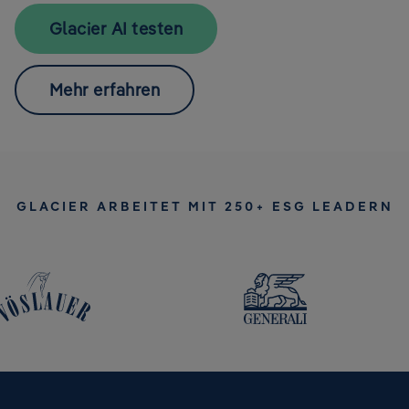
Glacier AI testen
Mehr erfahren
GLACIER ARBEITET MIT 250+ ESG LEADERN
olor grey
Generali color grey
Ve