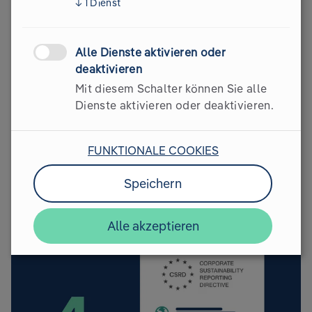
↓
1
Dienst
Alle Dienste aktivieren oder
Texte & Antworten generieren
deaktivieren
Mit diesem Schalter können Sie alle
Ergänze automatisiert alle fehlenden Daten, während du
Dienste aktivieren oder deaktivieren.
den Fortschritt im Blick behältst. Glacier AI hilft dir, alle
Berichtspflichten strukturiert zu erfüllen und stellt sicher,
dass nichts übersehen wird.
FUNKTIONALE COOKIES
Speichern
Alle akzeptieren