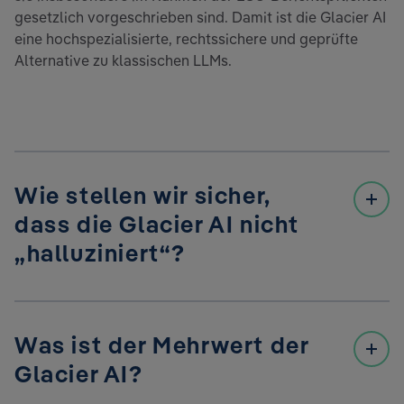
gesetzlich vorgeschrieben sind. Damit ist die Glacier AI
eine hochspezialisierte, rechtssichere und geprüfte
Alternative zu klassischen LLMs.
Wie stellen wir sicher,
dass die Glacier AI nicht
„halluziniert“?
Um sicherzustellen, dass die Glacier AI ausschließlich
korrekte und prüfbare Inhalte bei der
Was ist der Mehrwert der
Nachhaltigkeitsberichterstattung liefert, setzt die
Plattform auf ein Human-in-the-Loop-Verfahren. Jeder
Glacier AI?
von der KI generierte Textblock wird von Fachpersonen