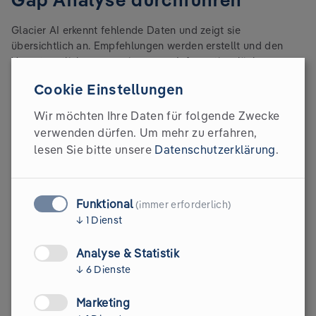
Glacier AI erkennt fehlende Daten und zeigt sie
übersichtlich an. Empfehlungen werden erstellt und den
Verantwortlichen zugewiesen, um Informationslücken zu
schließen.
Cookie Einstellungen
Wir möchten Ihre Daten für folgende Zwecke
verwenden dürfen.
Um mehr zu erfahren,
lesen Sie bitte unsere
Datenschutzerklärung
.
Funktional
(immer erforderlich)
↓
1
Dienst
Analyse & Statistik
↓
6
Dienste
Marketing